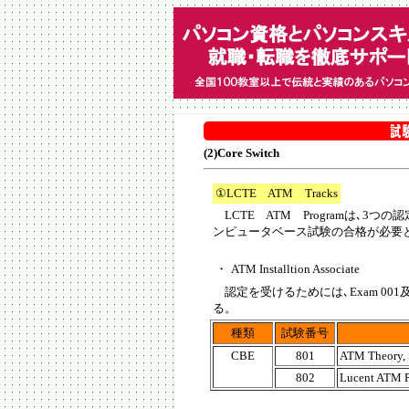
(2)Core Switch
①LCTE ATM Tracks
LCTE ATM Programは､3
ンピュータベース試験の合格が必要
・
ATM Installtion Associate
認定を受けるためには､Exam 0
る。
種類
試験番号
CBE
801
ATM Theory, 
802
Lucent ATM P