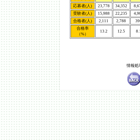
応募者(人)
23,778
34,352
8,6
受験者(人)
15,988
22,235
4,9
合格者(人)
2,111
2,788
39
合格率
13.2
12.5
8.
（%）
情報処