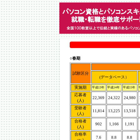
○春期
試験区分
(データベース）
実施期
平成13年
平成14年
平成15年
応募者
22,369
24,322
24,980
(人)
受験者
11,814
13,225
13,518
(人)
合格者
902
1,166
1,191
(人)
合格率
7.6
8.8
8.8