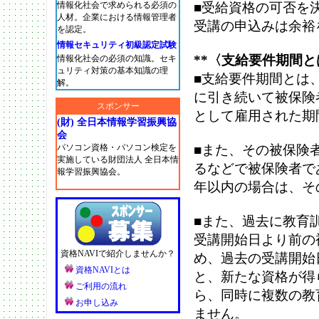
情報化社会で求められる必須の
■受給資格の可否を
人材。企業における情報管理者
受講の申込みは余裕
を認定。
情報セキュリティ初級認定試験
**〈支給要件期間
情報化社会の必須の知識。セキ
ュリティ対策の基本知識の理
■支給要件期間とは
解。
に引き続いて被保険
スポンサー
として雇用された期
(財) 全日本情報学習振興協
会
パソコン資格・パソコン検定を
■また、その被保険
実施している財団法人 全日本情
るなどで被保険者で
報学習振興協会。
年以内の場合は、そ
■また、過去に教育
受講開始日より前の
資格NAVIで紹介しませんか？
め、過去の受講開始
資格NAVIとは
と、新たな資格が得
ご利用の流れ
ら、同時に複数の教
お申し込み
ません。