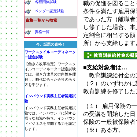
各種団体試験
職の促進を図ること
条件を満たす雇用保
ベンダー認定試験
であった方（離職者
資格
一覧から検索
し修了した場合、本
資格一覧
定割合に相当する額
所）から支給します
今、話題の資格！
ワークスタイルコーディネータ
ー認定試験
【働き方改革検定】ワークスタ
■
支給対象者は…
イルコーディネーター認定試験
では、働き方改革の方向性を理
教育訓練給付金の
解し、時代に合った会社のあり
（２）のいずれかに
方を学びます。
教育訓練を修了した
インバウンド実務主任者認定試
験
（１） 雇用保険の
インバウンド実務主任者認定試
の受講を開始した日
験では、インバウンドに関する
様々な知識を持ち、インバウン
保険の一般被保険者
ドビジネスを展開する力を認定
します。
（※）ある方。