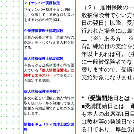
マイナンバー実務検定
（２） 雇用保険の
マイナンバー制度を良く理解
般被保険者でない方
し、保護して、適正な取り扱い
をするための検定試験。
日の翌日）以降、受
行われた場合には最
企業情報管理士認定試験
企業が必要とする『企業情報の
上（※）ある方。 
保護』を正しく行える人材を育
育訓練給付の支給を
てる。
年以上あれば可。 (
個人情報保護士認定試験
に一般被保険者でな
今あらゆる企業や団体が待ち望
替りますので、受講
んでいる
「個人情報保護法」に
関するエキスパート
であること
支給対象になりませ
を認定する試験。
個人情報保護実務検定
*〈受講開始日とは
条文の正しい理解と個人情報の
取り扱いルールを熟知して個人
■受講開始日とは、
情報を有効活用できる能力を認
も本人の出席第1日
定します。
は教材等の発送日で
情報セキュリティ管理士認定試
る日であり、厚生労
験